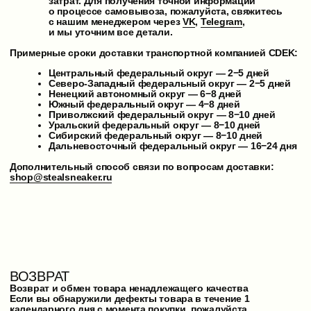
Продавец имеет право в течение 3 рабочих дней с момента
получения возвратного товара провести проверку его
качества.
Если в пределах гарантийного срока вы обнаружили
дефекты товара, и он доступен на складе, возможен обмен
на товар той же модели и/или артикула или замена на товар
другой модели/артикула с соответствующим перерасчётом
покупной цены.
Порядок действий для возврата товара:
Упакуйте товар для возврата в оригинальную
упаковку.
Приложите заполненное заявление на возврат
товара.
Тщательно заклейте коробку или пакет скотчем для
обеспечения безопасности товара.
Сообщите нашим менеджерам о возврате товара
через удобный для вас канал (
VK
,
Telegram
).
Сроки возврата денежных средств
Возврат средств осуществляется путём перевода суммы
на банковский или иной счёт, указанный в заявлении.
Срок возврата средств — не более 7 рабочих дней
с момента получения возврата и проверки качества товара
(проверка качества — 3 рабочих дня). Точные дата и время
зачисления средств на банковскую карту зависят
от внутренних процедур банка, обслуживающего счёт
покупателя.
Обратите внимание:
Нижнее бельё и чулочно-носочные изделия обмену
и возврату не подлежат.
Стоимость доставки и возврата товаров надлежащего
качества не возмещается.
Дополнительный способ связи по вопросам возврата:
shop@stealsneaker.ru