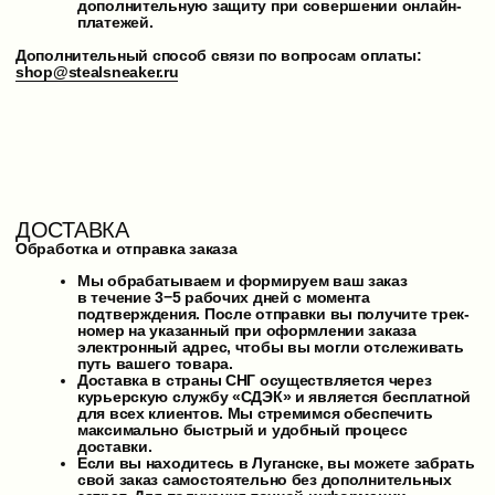
курьерскую службу «СДЭК» и является бесплатной
для всех клиентов. Мы стремимся обеспечить
максимально быстрый и удобный процесс
доставки.
Если вы находитесь в Луганске, вы можете забрать
свой заказ самостоятельно без дополнительных
затрат. Для получения точной информации
о процессе самовывоза, пожалуйста, свяжитесь
с нашим менеджером через
VK
,
Telegram
,
и мы уточним все детали.
Примерные сроки доставки транспортной компанией CDEK:
Центральный федеральный округ — 2−5 дней
Северо-Западный федеральный округ — 2−5 дней
Ненецкий автономный округ — 6−8 дней
Южный федеральный округ — 4−8 дней
Приволжский федеральный округ — 8−10 дней
Уральский федеральный округ — 8−10 дней
Сибирский федеральный округ — 8−10 дней
Дальневосточный федеральный округ — 16−24 дня
Дополнительный способ связи по вопросам доставки:
shop@stealsneaker.ru
ВОЗВРАТ
Возврат и обмен товара ненадлежащего качества
Если вы обнаружили дефекты товара в течение 1
календарного дня с момента покупки, пожалуйста,
свяжитесь с нами через удобный для вас канал (VK,
Telegram) и приложите фото или видео с подробным
описанием проблемы.
Возврат товара ненадлежащего качества осуществляется
через курьерские службы «СДЭК» за счёт Продавца.