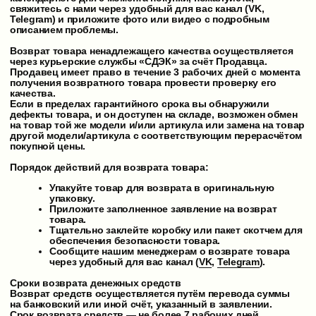
НАВЕРХ
КРОССОВКИ
ФУТБОЛКИ
ХУДИ
ШТАНЫ
АКСЕССУАРЫ
ГЛАВНАЯ
КАТАЛОГ
О НАС
ЛУКБУК
КОНТАКТЫ
ОПЛАТА И ДОСТАВКА
ИТОГО К ОПЛАТЕ
SHOP@STEALSNEAKER.RU
VKONTAKTE
TELEGRAM
Политика конфиденциальности
,
—
Публичная оферта
Steal Sneaker 2025 Ⓒ
Разработка сайта – Vlad.SN