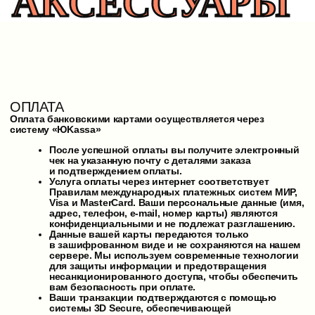
систему «ЮKassa»
После успешной оплаты вы получите электронный
чек на указанную почту с деталями заказа
и подтверждением оплаты.
Услуга оплаты через интернет соответствует
Правилам международных платежных систем МИР,
Visa и MasterCard. Ваши персональные данные (имя,
адрес, телефон, e-mail, номер карты) являются
конфиденциальными и не подлежат разглашению.
Данные вашей карты передаются только
в зашифрованном виде и не сохраняются на нашем
сервере. Мы используем современные технологии
для защиты информации и предотвращения
несанкционированного доступа, чтобы обеспечить
вам безопасность при оплате.
Ваши транзакции подтверждаются с помощью
системы 3D Secure, обеспечивающей
дополнительную защиту при совершении онлайн-
платежей.
Дополнительный способ связи по вопросам оплаты:
shop@stealsneaker.ru
ДОСТАВКА
Обработка и отправка заказа
Мы обрабатываем и формируем ваш заказ
в течение 3−5 рабочих дней с момента
подтверждения. После отправки вы получите трек-
номер на указанный при оформлении заказа
электронный адрес, чтобы вы могли отслеживать
путь вашего товара.
Доставка в страны СНГ осуществляется через